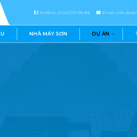
Hotline: 0243.997.66.88
Email: info.di
ỆU
NHÀ MÁY SƠN
DỰ ÁN