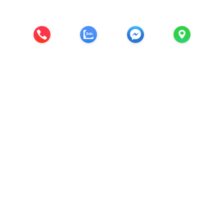
Diệp Minh JSC
CÔNG TY CỔ PHẦN CÔNG NGHỆ & THƯƠNG
MẠI DIỆP MINH
Trụ sở chính: Đông Vinh, Đông Mỹ, Thanh trì, Thành phố
Hà Nội
Nhà máy sản xuất sơn: Cụm CN Đại Lan, Duyên Hà,
Thanh Trì, Thành Phố Hà Nội.
VP tại Hà Nội : Tecco Group Tứ Hiệp , huyện Thanh Trì,