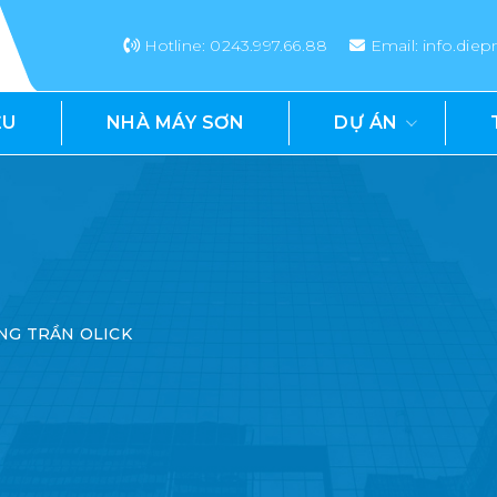
Hotline: 0243.997.66.88
Email: info.di
ỆU
NHÀ MÁY SƠN
DỰ ÁN
NG TRẦN OLICK