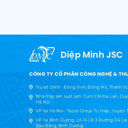
Diệp Minh JSC
CÔNG TY CỔ PHẦN CÔNG NGHỆ & THƯ
Trụ sở chính: Đông Vinh, Đông Mỹ, Thanh trì
Nhà máy sản xuất sơn: Cụm CN Đại Lan, Duy
Hà Nội.
VP tại Hà Nội : Tecco Group Tứ Hiệp , huyện 
VP tại Bình Dương: Lô 14 LK 3 Đường D4 La
Bàu Bàng, Bình Dương