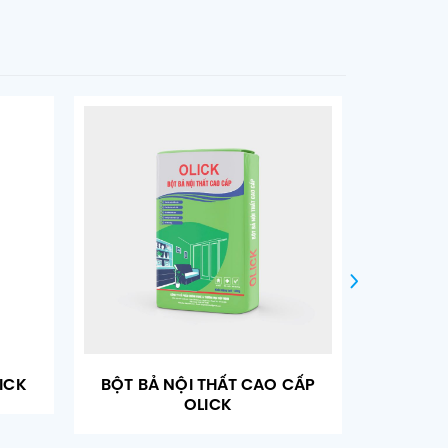
ICK
BỘT BẢ NỘI THẤT CAO CẤP
PLATIUM
OLICK
C