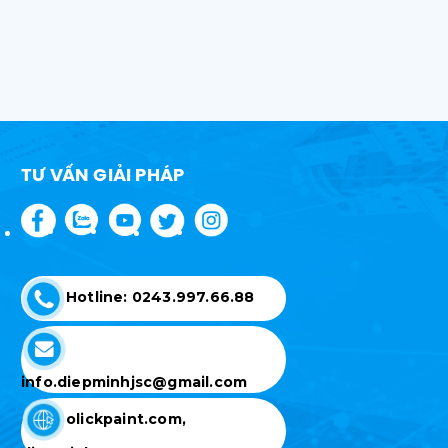
TƯ VẤN GIẢI PHÁP
Hotline: 0243.997.66.88
info.diepminhjsc@gmail.com
olickpaint.com,