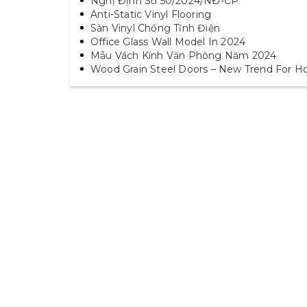
Nghị Định Số 50/2024/NĐ-CP
Anti-Static Vinyl Flooring
Sàn Vinyl Chống Tĩnh Điện
Office Glass Wall Model In 2024
Mẫu Vách Kính Văn Phòng Năm 2024
Wood Grain Steel Doors – New Trend For H