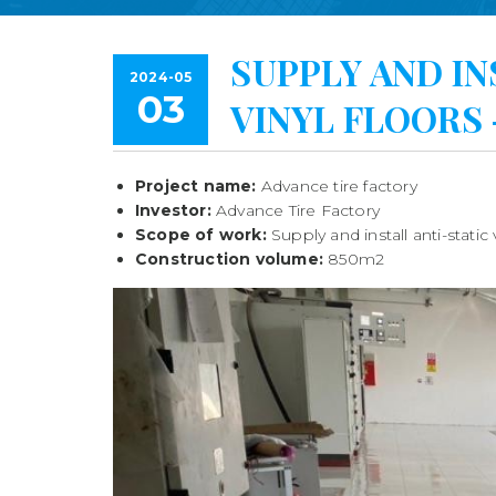
SUPPLY AND IN
2024-05
03
VINYL FLOORS 
Project name:
Advance tire factory
Investor:
Advance Tire Factory
Scope of work:
Supply and install anti-static 
Construction volume:
850m2