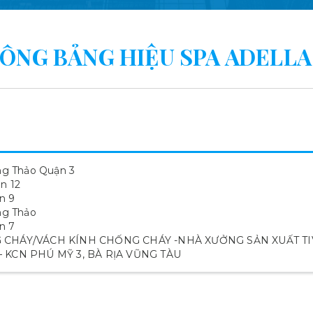
CÔNG BẢNG HIỆU SPA ADELLA
g Thảo Quận 3
n 12
n 9
ng Thảo
n 7
 CHÁY/VÁCH KÍNH CHỐNG CHÁY -NHÀ XƯỞNG SẢN XUẤT TI
KCN PHÚ MỸ 3, BÀ RỊA VŨNG TÀU