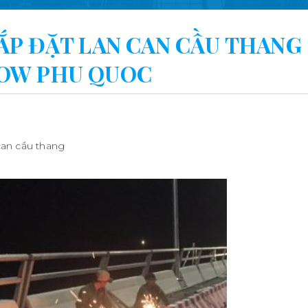
ẮP ĐẶT LAN CAN CẦU THANG
HOW PHU QUOC
can cầu thang