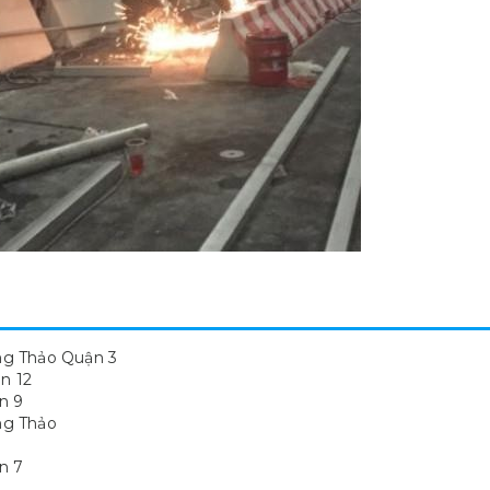
g Thảo Quận 3
n 12
n 9
ng Thảo
n 7