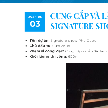
CUNG CẤP VÀ L
2024-05
03
SIGNATURE S
Tên dự án:
Signature show Phu Quoc
Chủ đầu tư:
SunGroup
Phạm vi công việc:
Cung cấp và lắp đặt lan 
Khối lượng thi công:
600m