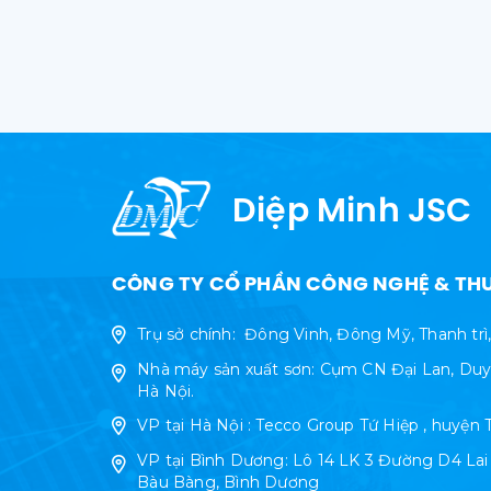
Diệp Minh JSC
CÔNG TY CỔ PHẦN CÔNG NGHỆ & THƯ
Trụ sở chính: Đông Vinh, Đông Mỹ, Thanh trì
Nhà máy sản xuất sơn: Cụm CN Đại Lan, Duy
Hà Nội.
VP tại Hà Nội : Tecco Group Tứ Hiệp , huyện 
VP tại Bình Dương: Lô 14 LK 3 Đường D4 La
Bàu Bàng, Bình Dương