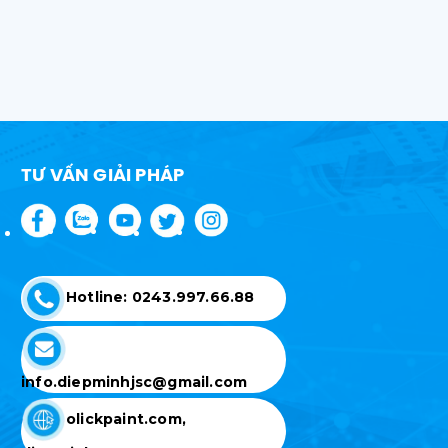
TƯ VẤN GIẢI PHÁP
Hotline: 0243.997.66.88
info.diepminhjsc@gmail.com
olickpaint.com,